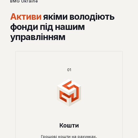
BMG Ukraine
Активи
якіми володіють
фонди під нашим
управлінням
01
Кошти
Грошові кошти на рахунках,