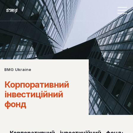
BMG Ukraine
Корпоративний
інвестиційний
фонд