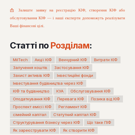
📩 Залиште заявку на реєстрацію КІФ, створення КІФ або
обслуговування КІФ — і наші експерти допоможуть реалізувати
Ваші фінансові цілі
.
Статті по
Розділам
:
MilTech
Акції КІФ
Венчурний КІФ
Витрати КІФ
Залучення коштів
Застосування КІФ
Захист активів КІФ
Інвестиційні фонди
Інвестування будівництва через КІФ
КІФ та будівництво
КУА
Обслуговування КІФ
Оподаткування КІФ
Перевага КІФ
Позика від КІФ
Проспект емісії КІФ
Регламент КІФ
сімейний капітал
Статутний капітал КІФ
Структурування бізнесу через КІФ
Що таке ПІФ
Як зареєструвати КІФ
Як створити КІФ