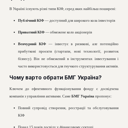
В Україні існують різні типи КІФ, серед яких найбільш поширені:
Публічний КІФ
— доступний для широкого кола інвесторів
Приватний КІФ
— обмежене коло акціонерів
Венчурний КІФ
— інвестує в ризикові, але потенційно
прибуткові проєкти (стартапи, нові технології, розвиток
бізнесу). Він не обмежений в інструментах інвестування і
часто використовується для гнучкого структурування активів.
Чому варто обрати БМГ Україна?
Ключем до ефективного функціонування фонду є досвідчена
компанія з управління активами. Саме
БМГ Україна
пропонує:
Повний супровід створення, реєстрації та обслуговування
КІФ
Понад 15 років досвіду у фінансовому секторі