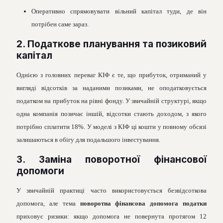
Оперативно спрямовувати вільний капітал туди, де він
потрібен саме зараз.
2. Податкове планування та позиковий
капітал
Однією з головних переваг КІФ є те, що прибуток, отриманий у
вигляді відсотків за наданими позиками, не оподатковується
податком на прибуток на рівні фонду. У звичайній структурі, якщо
одна компанія позичає іншій, відсотки стають доходом, з якого
потрібно сплатити 18%. У моделі з КІФ ці кошти у повному обсязі
залишаються в обігу для подальшого інвестування.
3. Заміна поворотної фінансової
допомоги
У звичайній практиці часто використовується безвідсоткова
допомога, але тема
поворотна фінансова допомога податки
приховує ризики: якщо допомога не повернута протягом 12