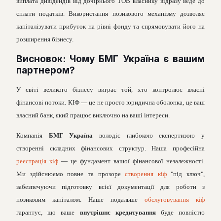
виплата дивідендів від дочірнього ТОВ власнику відразу веде до
сплати податків. Використання позикового механізму дозволяє
капіталізувати прибуток на рівні фонду та спрямовувати його на
розширення бізнесу.
Висновок: Чому БМГ Україна є вашим
партнером?
У світі великого бізнесу виграє той, хто контролює власні
фінансові потоки. КІФ — це не просто юридична оболонка, це ваш
власний банк, який працює виключно на ваші інтереси.
Компанія
БМГ Україна
володіє глибокою експертизою у
створенні складних фінансових структур. Наша професійна
реєстрація кіф
— це фундамент вашої фінансової незалежності.
Ми здійснюємо повне та прозоре
створення кіф
"під ключ",
забезпечуючи підготовку всієї документації для роботи з
позиковим капіталом. Наше подальше
обслуговування кіф
гарантує, що ваше
внутрішнє кредитування
буде повністю