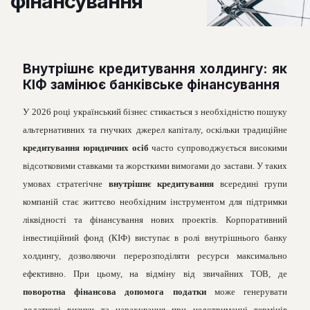
фінансування
Внутрішнє кредитування холдингу: як
КІФ замінює банківське фінансування
У 2026 році український бізнес стикається з необхідністю пошуку
альтернативних та гнучких джерел капіталу, оскільки традиційне
кредитування юридичних осіб
часто супроводжується високими
відсотковими ставками та жорсткими вимогами до застави. У таких
умовах стратегічне
внутрішнє кредитування
всередині групи
компаній стає життєво необхідним інструментом для підтримки
ліквідності та фінансування нових проектів. Корпоративний
інвестиційний фонд (КІФ) виступає в ролі внутрішнього банку
холдингу, дозволяючи перерозподіляти ресурси максимально
ефективно. При цьому, на відміну від звичайних ТОВ, де
поворотна фінансова допомога податки
може генерувати
додаткові ризики та нарахування при недотриманні термінів