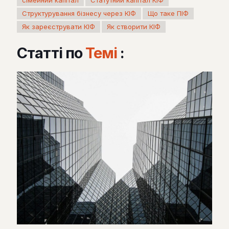
сімейний капітал
Статутний капітал КІФ
Структурування бізнесу через КІФ
Що таке ПІФ
Як зареєструвати КІФ
Як створити КІФ
Статті по
Темі
: