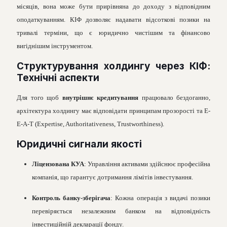
місяців, вона може бути прирівняна до доходу з відповідним
оподаткуванням. КІФ дозволяє надавати відсоткові позики на
тривалі терміни, що є юридично чистішим та фінансово
вигіднішим інструментом.
Структурування холдингу через КІФ:
Технічні аспекти
Для того щоб
внутрішнє кредитування
працювало бездоганно,
архітектура холдингу має відповідати принципам прозорості та E-
E-A-T (Expertise, Authoritativeness, Trustworthiness).
Юридичні сигнали якості
Ліцензована КУА
: Управління активами здійснює професійна
компанія, що гарантує дотримання лімітів інвестування.
Контроль банку-зберігача
: Кожна операція з видачі позики
перевіряється незалежним банком на відповідність
інвестиційній декларації фонду.