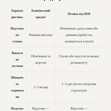
Характе
Банківський
Позика від КІФ
ристика
кредит
Відсотко
Мінімально допустима або
ва
Ринкова (висока)
ринкова (прибуток
ставка
залишається в групі)
Вимоги
Обов'язкові та
Гнучкі або відсутні (в межах
до
жорсткі
регламенту)
застави
Швидкіс
ть
1–3 дні (після створення
1–3 місяці
отриман
структури)
ня
Податко
Відсотки —
Відсотки —