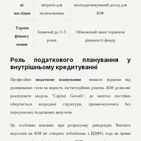
ві
витрати для
неоподатковуваний дохід для
наслідки
позичальника
КІФ
Термін
Зазвичай до 3–5
Обмежений лише терміном
фінансу
років
діяльності фонду
вання
Роль податкового планування у
внутрішньому кредитуванні
Професійне
податкове планування
вимагає відмови від
ризикованих схем на користь інституційних рішень. КІФ дозволяє
реалізувати модель "Capital Growth", де капітал постійно
обертається всередині структури, примножуючись без
передчасних податкових вилучень.
Це особливо важливо при розрахунку дивідендів. Виплата
відсотків на КІФ не створює зобов'язань з ПДФО, тоді як пряма