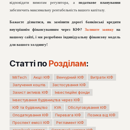
відповідати вимогам регулятора, а
податкове планування
забезпечить максимальну рентабельність вашого капіталу.
Бажаєте дізнатися, як замінити дорогі банківські кредити
внутрішнім фінансуванням через КІФ?
Залиште заявку
на
нашому сайті, і ми розробимо індивідуальну фінансову модель
для вашого холдингу!
Статті по
Розділам
:
MilTech
Акції КІФ
Венчурний КІФ
Витрати КІФ
Залучення коштів
Застосування КІФ
Захист активів КІФ
Інвестиційні фонди
Інвестування будівництва через КІФ
КІФ та будівництво
КУА
Обслуговування КІФ
Оподаткування КІФ
Перевага КІФ
Позика від КІФ
Проспект емісії КІФ
Регламент КІФ