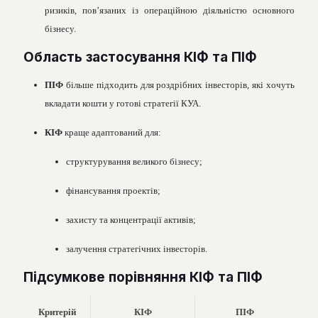
ризиків, пов’язаних із операційною діяльністю основного
бізнесу.
Область застосування КІФ та ПІФ
ПІФ
більше підходить для роздрібних інвесторів, які хочуть
вкладати кошти у готові стратегії КУА.
КІФ
краще адаптований для:
структурування великого бізнесу;
фінансування проектів;
захисту та концентрації активів;
залучення стратегічних інвесторів.
Підсумкове порівняння КІФ та ПІФ
Критерій
КІФ
ПІФ