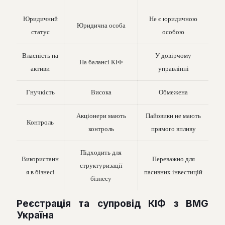
Юридичний
Не є юридичною
Юридична особа
статус
особою
Власність на
У довірчому
На балансі КІФ
активи
управлінні
Гнучкість
Висока
Обмежена
Акціонери мають
Пайовики не мають
Контроль
контроль
прямого впливу
Підходить для
Використанн
Переважно для
структуризації
я в бізнесі
пасивних інвестицій
бізнесу
Реєстрація та супровід КІФ з BMG
Україна