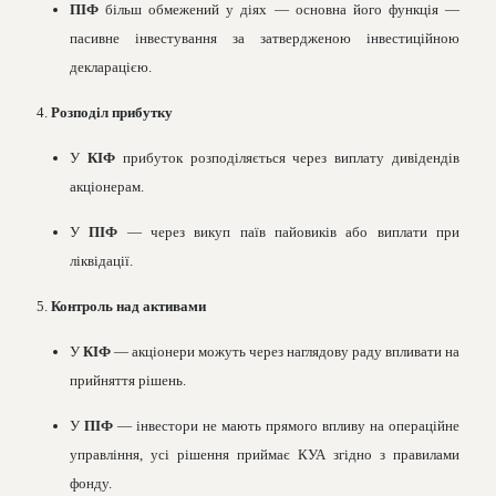
ПІФ
більш обмежений у діях — основна його функція —
пасивне інвестування за затвердженою інвестиційною
декларацією.
4.
Розподіл прибутку
У
КІФ
прибуток розподіляється через виплату дивідендів
акціонерам.
У
ПІФ
— через викуп паїв пайовиків або виплати при
ліквідації.
5.
Контроль над активами
У
КІФ
— акціонери можуть через наглядову раду впливати на
прийняття рішень.
У
ПІФ
— інвестори не мають прямого впливу на операційне
управління, усі рішення приймає КУА згідно з правилами
фонду.