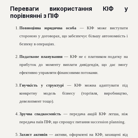
Переваги використання КІФ у
порівнянні з ПІФ
Повноцінна юридична особа
— КІФ може виступати
стороною у договорах, що забезпечує більшу автономність і
безпеку в операціях.
Податкове планування
— КІФ не є платником податку на
прибуток до моменту виплати дивідендів, що дає змогу
ефективно управляти фінансовими потоками.
Гнучкість у структурі
— КІФ можна адаптувати під
конкретну модель бізнесу (торгівля, виробництво,
девелопмент тощо).
Зручна спадкоємність
— передача акцій КІФ легша, ніж
передача паїв ПІФ, що спрощує питання succession planning.
Захист активів
— активи, оформлені на КІФ, захищені від