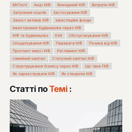
MilTech
Акції КІФ
Венчурний КІФ
Витрати КІФ
Залучення коштів
Застосування КІФ
Захист активів КІФ
Інвестиційні фонди
Інвестування будівництва через КІФ
КІФ та будівництво
КУА
Обслуговування КІФ
Оподаткування КІФ
Перевага КІФ
Позика від КІФ
Проспект емісії КІФ
Регламент КІФ
сімейний капітал
Статутний капітал КІФ
Структурування бізнесу через КІФ
Що таке ПІФ
Як зареєструвати КІФ
Як створити КІФ
Статті по
Темі
: