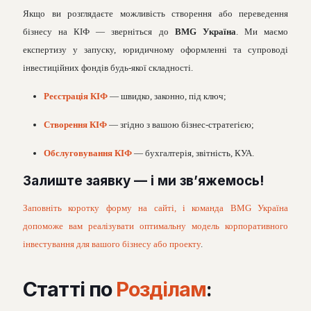
Якщо ви розглядаєте можливість створення або переведення
бізнесу на КІФ — зверніться до
BMG Україна
. Ми маємо
експертизу у запуску, юридичному оформленні та супроводі
інвестиційних фондів будь-якої складності.
Реєстрація КІФ
— швидко, законно, під ключ;
Створення КІФ
— згідно з вашою бізнес-стратегією;
Обслуговування КІФ
— бухгалтерія, звітність, КУА.
Залиште заявку — і ми зв’яжемось!
Заповніть коротку форму на сайті, і команда BMG Україна
допоможе вам реалізувати оптимальну модель корпоративного
інвестування для вашого бізнесу або проекту
.
Статті по
Розділам
: