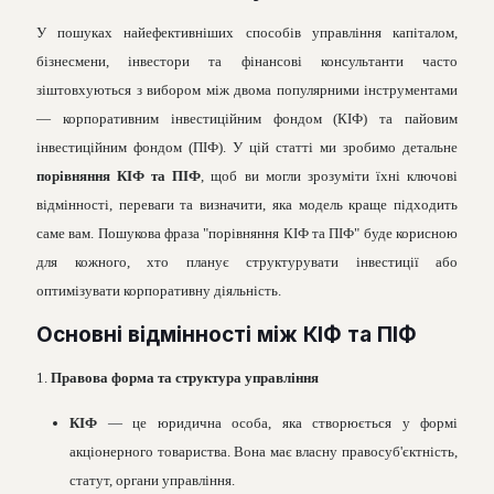
У пошуках найефективніших способів управління капіталом,
бізнесмени, інвестори та фінансові консультанти часто
зіштовхуються з вибором між двома популярними інструментами
— корпоративним інвестиційним фондом (КІФ) та пайовим
інвестиційним фондом (ПІФ). У цій статті ми зробимо детальне
порівняння КІФ та ПІФ
, щоб ви могли зрозуміти їхні ключові
відмінності, переваги та визначити, яка модель краще підходить
саме вам. Пошукова фраза "порівняння КІФ та ПІФ" буде корисною
для кожного, хто планує структурувати інвестиції або
оптимізувати корпоративну діяльність.
Основні відмінності між КІФ та ПІФ
1.
Правова форма та структура управління
КІФ
— це юридична особа, яка створюється у формі
акціонерного товариства. Вона має власну правосуб'єктність,
статут, органи управління.