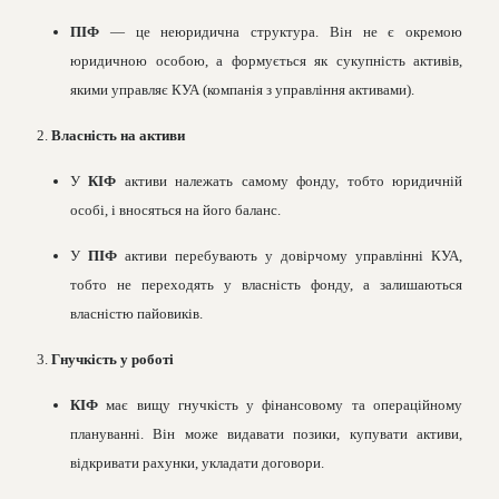
ПІФ
— це неюридична структура. Він не є окремою
юридичною особою, а формується як сукупність активів,
якими управляє КУА (компанія з управління активами).
2.
Власність на активи
У
КІФ
активи належать самому фонду, тобто юридичній
особі, і вносяться на його баланс.
У
ПІФ
активи перебувають у довірчому управлінні КУА,
тобто не переходять у власність фонду, а залишаються
власністю пайовиків.
3.
Гнучкість у роботі
КІФ
має вищу гнучкість у фінансовому та операційному
плануванні. Він може видавати позики, купувати активи,
відкривати рахунки, укладати договори.