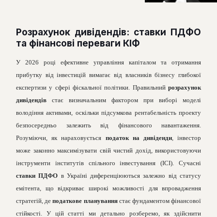
Розрахунок дивідендів: ставки ПДФО
та фінансові переваги КІФ
У 2026 році ефективне управління капіталом та отримання
прибутку від інвестицій вимагає від власників бізнесу глибокої
експертизи у сфері фіскальної політики. Правильний
розрахунок
дивідендів
стає визначальним фактором при виборі моделі
володіння активами, оскільки підсумкова рентабельність проекту
безпосередньо залежить від фінансового навантаження.
Розуміючи, як нараховується
податок на дивіденди
, інвестор
може законно максимізувати свій чистий дохід, використовуючи
інструменти інститутів спільного інвестування (ІСІ). Сучасні
ставки ПДФО
в Україні диференціюються залежно від статусу
емітента, що відкриває широкі можливості для впровадження
стратегій, де
податкове планування
стає фундаментом фінансової
стійкості. У цій статті ми детально розберемо, як здійснити