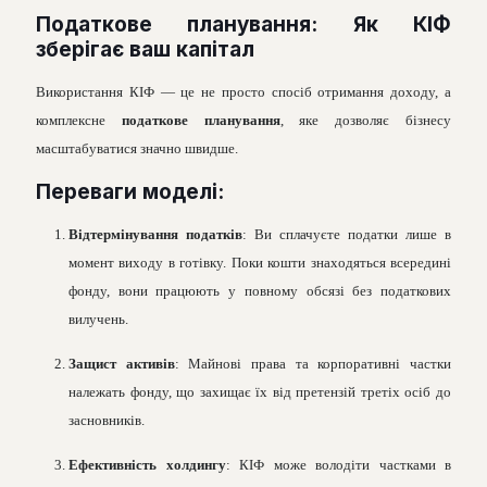
Податкове планування: Як КІФ
зберігає ваш капітал
Використання КІФ — це не просто спосіб отримання доходу, а
комплексне
податкове планування
, яке дозволяє бізнесу
масштабуватися значно швидше.
Переваги моделі:
Відтермінування податків
: Ви сплачуєте податки лише в
момент виходу в готівку. Поки кошти знаходяться всередині
фонду, вони працюють у повному обсязі без податкових
вилучень.
Защист активів
: Майнові права та корпоративні частки
належать фонду, що захищає їх від претензій третіх осіб до
засновників.
Ефективність холдингу
: КІФ може володіти частками в