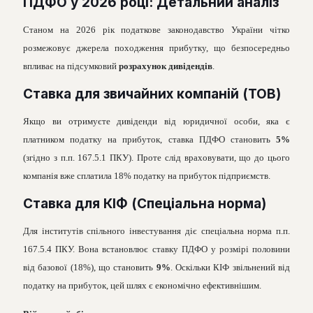
ПДФО у 2026 році: Детальний аналіз
Станом на 2026 рік податкове законодавство України чітко
розмежовує джерела походження прибутку, що безпосередньо
впливає на підсумковий
розрахунок дивідендів
.
Ставка для звичайних компаній (ТОВ)
Якщо ви отримуєте дивіденди від юридичної особи, яка є
платником податку на прибуток, ставка ПДФО становить
5%
(згідно з п.п. 167.5.1 ПКУ). Проте слід враховувати, що до цього
компанія вже сплатила 18% податку на прибуток підприємств.
Ставка для КІФ (Спеціальна норма)
Для інститутів спільного інвестування діє спеціальна норма п.п.
167.5.4 ПКУ. Вона встановлює ставку ПДФО у розмірі половини
від базової (18%), що становить
9%
. Оскільки КІФ звільнений від
податку на прибуток, цей шлях є економічно ефективнішим.