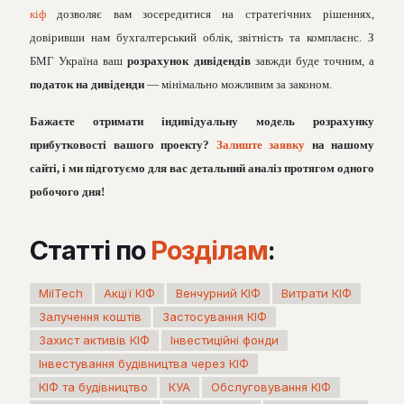
кіф
дозволяє вам зосередитися на стратегічних рішеннях,
довіривши нам бухгалтерський облік, звітність та комплаєнс. З
БМГ Україна ваш
розрахунок дивідендів
завжди буде точним, а
податок на дивіденди
— мінімально можливим за законом.
Бажаєте отримати індивідуальну модель розрахунку
прибутковості вашого проекту?
Залиште заявку
на нашому
сайті, і ми підготуємо для вас детальний аналіз протягом одного
робочого дня!
Статті по
Розділам
:
MilTech
Акції КІФ
Венчурний КІФ
Витрати КІФ
Залучення коштів
Застосування КІФ
Захист активів КІФ
Інвестиційні фонди
Інвестування будівництва через КІФ
КІФ та будівництво
КУА
Обслуговування КІФ