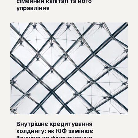
сімейний капітал та його
управління
Внутрішнє кредитування
холдингу: як КІФ замінює