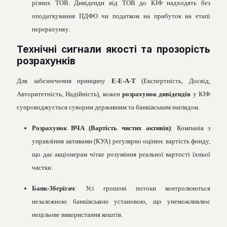
різних ТОВ. Дивіденди від ТОВ до КІФ надходять без
оподаткування ПДФО чи податком на прибуток на етапі
перерахунку.
Технічні сигнали якості та прозорість
розрахунків
Для забезпечення принципу
E-E-A-T
(Експертність, Досвід,
Авторитетність, Надійність), кожен
розрахунок дивідендів
у КІФ
супроводжується суворим державним та банківським наглядом.
Розрахунок ВЧА (Вартість чистих активів)
: Компанія з
управління активами (КУА) регулярно оцінює вартість фонду,
що дає акціонерам чітке розуміння реальної вартості їхньої
частки.
Банк-Зберігач
: Усі грошові потоки контролюються
незалежною банківською установою, що унеможливлює
нецільове використання коштів.