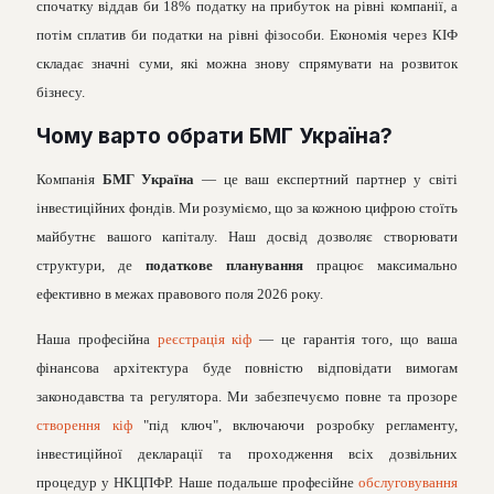
спочатку віддав би 18% податку на прибуток на рівні компанії, а
потім сплатив би податки на рівні фізособи. Економія через КІФ
складає значні суми, які можна знову спрямувати на розвиток
бізнесу.
Чому варто обрати БМГ Україна?
Компанія
БМГ Україна
— це ваш експертний партнер у світі
інвестиційних фондів. Ми розуміємо, що за кожною цифрою стоїть
майбутнє вашого капіталу. Наш досвід дозволяє створювати
структури, де
податкове планування
працює максимально
ефективно в межах правового поля 2026 року.
Наша професійна
реєстрація кіф
— це гарантія того, що ваша
фінансова архітектура буде повністю відповідати вимогам
законодавства та регулятора. Ми забезпечуємо повне та прозоре
створення кіф
"під ключ", включаючи розробку регламенту,
інвестиційної декларації та проходження всіх дозвільних
процедур у НКЦПФР. Наше подальше професійне
обслуговування