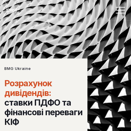
BMG Ukraine
Розрахунок
дивідендів:
ставки ПДФО та
фінансові переваги
КІФ