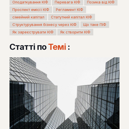
Оподаткування КІФ
Перевага КІФ
Позика від КІФ
Проспект емісії КІФ
Регламент КІФ
сімейний капітал
Статутний капітал КІФ
Структурування бізнесу через КІФ
Що таке ПІФ
Як зареєструвати КІФ
Як створити КІФ
Статті по
Темі
: