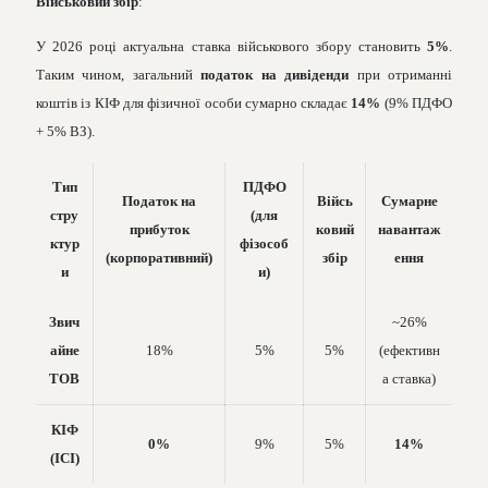
Військовий збір
:
У 2026 році актуальна ставка військового збору становить
5%
.
Таким чином, загальний
податок на дивіденди
при отриманні
коштів із КІФ для фізичної особи сумарно складає
14%
(9% ПДФО
+ 5% ВЗ).
Тип
ПДФО
Податок на
Війсь
Сумарне
стру
(для
прибуток
ковий
навантаж
ктур
фізособ
(корпоративний)
збір
ення
и
и)
Звич
~26%
айне
18%
5%
5%
(ефективн
ТОВ
а ставка)
КІФ
0%
9%
5%
14%
(ІСІ)