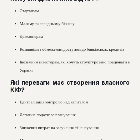
Стартапам
Малому та середньому бiзнесу
Девелоперам
Компанiям з обмеженим доступом до банкiвських кредитiв
Iноземним iнвесторам, якi хочуть структуровано працювати в
Українi
Якi переваги має створення власного
КIФ?
Централiзацiя контролю над капiталом
Легальне податкове планування
Зниження витрат на залучення фiнансування