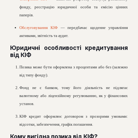
фонду, реєстрацiю юридичної особи та емiсiю цiнних
паперiв.
Обслуговування КІФ
— передбачає щоденне управлiння
активами, звiтнiсть та аудит.
Юридичнi особливостi кредитування
вiд КIФ
Позика може бути оформлена з процентами або без (залежно
вiд типу фонду).
Фонд не є банком, тому його дiяльнiсть не пiдлягає
валютному або лiцензiйному регулюванню, як у фiнансових
установ.
КIФ кредит оформлює договором з прозорими умовами:
вiдсотки, забезпечення, графiк погашення.
Кому вигiдна позика вiд КIФ?