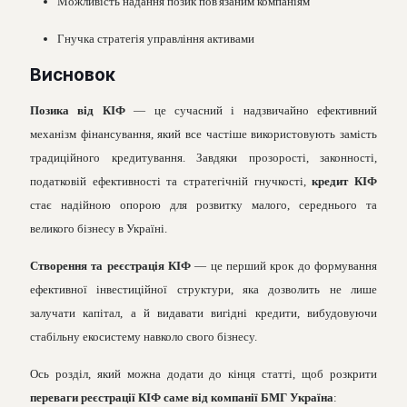
Можливiсть надання позик пов'язаним компанiям
Гнучка стратегiя управлiння активами
Висновок
Позика вiд КIФ
— це сучасний i надзвичайно ефективний
механiзм фiнансування, який все частiше використовують замiсть
традицiйного кредитування. Завдяки прозоростi, законностi,
податковiй ефективностi та стратегiчнiй гнучкостi,
кредит КIФ
стає надiйною опорою для розвитку малого, середнього та
великого бiзнесу в Українi.
Створення та реєстрацiя КIФ
— це перший крок до формування
ефективної iнвестицiйної структури, яка дозволить не лише
залучати капiтал, а й видавати вигiднi кредити, вибудовуючи
стабiльну екосистему навколо свого бiзнесу.
Ось розділ, який можна додати до кінця статті, щоб розкрити
переваги реєстрації КІФ саме від компанії БМГ Україна
: