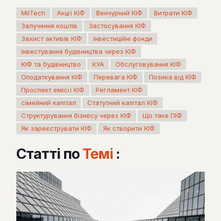
MilTech
Акції КІФ
Венчурний КІФ
Витрати КІФ
Залучення коштів
Застосування КІФ
Захист активів КІФ
Інвестиційні фонди
Інвестування будівництва через КІФ
КІФ та будівництво
КУА
Обслуговування КІФ
Оподаткування КІФ
Перевага КІФ
Позика від КІФ
Проспект емісії КІФ
Регламент КІФ
сімейний капітал
Статутний капітал КІФ
Структурування бізнесу через КІФ
Що таке ПІФ
Як зареєструвати КІФ
Як створити КІФ
Статті по
Темі
: