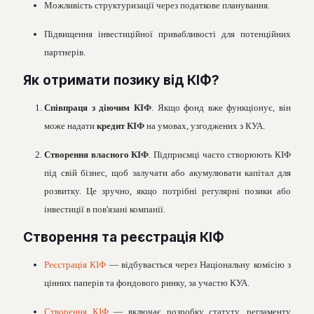
Можливiсть структуризацiї через податкове планування.
Пiдвищення iнвестицiйної привабливостi для потенцiйних
партнерiв.
Як отримати позику вiд КIФ?
Спiвпраця з дiючим КIФ
. Якщо фонд вже функцiонує, вiн
може надати
кредит КIФ
на умовах, узгоджених з КУА.
Створення власного КIФ
. Пiдприємцi часто створюють КIФ
пiд свiй бiзнес, щоб залучати або акумулювати капiтал для
розвитку. Це зручно, якщо потрiбнi регулярнi позики або
iнвестицiї в пов'язанi компанiї.
Створення та реєстрацiя КIФ
Реєстрацiя КІФ
— вiдбувається через Нацiональну комiсiю з
цiнних паперiв та фондового ринку, за участю КУА.
Створення КІФ
— включає розробку статуту, регламенту