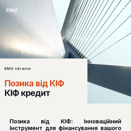
BMG Ukraine
Позика від КІФ
КІФ кредит
Позика вiд КIФ: Iнновацiйний
iнструмент для фiнансування вашого