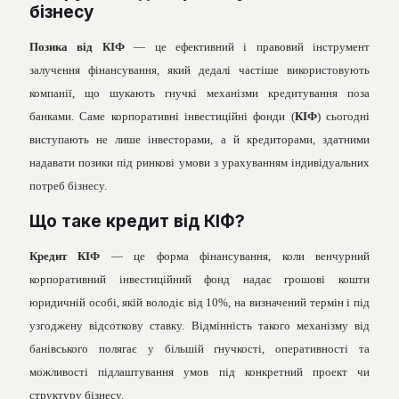
бiзнесу
Позика вiд КIФ
— це ефективний i правовий iнструмент
залучення фiнансування, який дедалi частiше використовують
компанiї, що шукають гнучкi механiзми кредитування поза
банками. Саме корпоративнi iнвестицiйнi фонди (
КIФ
) сьогоднi
виступають не лише iнвесторами, а й кредиторами, здатними
надавати позики пiд ринковi умови з урахуванням iндивiдуальних
потреб бiзнесу.
Що таке кредит вiд КIФ?
Кредит КІФ
— це форма фiнансування, коли венчурний
корпоративний iнвестицiйний фонд надає грошовi кошти
юридичнiй особi, якій володіє від 10%, на визначений термiн i пiд
узгоджену вiдсоткову ставку. Вiдмiннiсть такого механiзму вiд
банiвського полягає у бiльшiй гнучкостi, оперативностi та
можливостi пiдлаштування умов пiд конкретний проект чи
структуру бiзнесу.