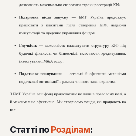
дозволяють максимально скоротити строки реєстрації КІФ.
Підтримка після запуску
— БМГ Україна продовжує
працювати з клієнтами після створення КІФ, надаючи
консультації та щоденне управління фондом.
Гнучкість
— можливість налаштувати структуру КІФ під
будь-які фінансові чи бізнес-цілі, включаючи кредитування,
інвестування, M&A тощо.
Податкове планування
— легальні й ефективні механізми
податкової оптимізації в рамках чинного законодавства.
З БМГ Україна ваш фонд працюватиме не лише в правовому полі, а
й максимально ефективно. Ми створюємо фонди, які працюють на
вас.
Статті по
Розділам
: